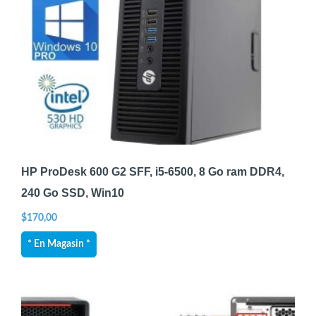
HP ProDesk 600 G2 SFF, i5-6500, 8 Go ram DDR4,
240 Go SSD, Win10
$
170,00
* En Magasin *