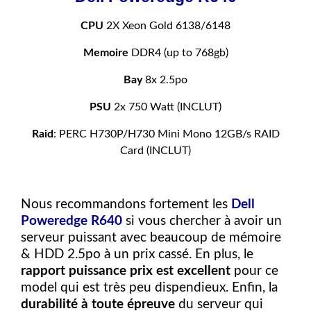
768
gb
CPU
2X Xeon Gold 6138/6148
ddr4,
Memoire
DDR4 (up to 768gb)
8x
2.5po
Bay
8x 2.5po
PSU
2x 750 Watt (INCLUT)
Raid
: PERC H730P/H730 Mini Mono 12GB/s RAID
Card (INCLUT)
Nous recommandons fortement les
Dell
Poweredge R640
si vous chercher à avoir un
serveur puissant avec beaucoup de mémoire
& HDD 2.5po à un prix cassé. En plus, le
rapport puissance prix
est excellent
pour ce
model qui est très peu dispendieux. Enfin, la
durabilité à toute épreuve
du serveur qui