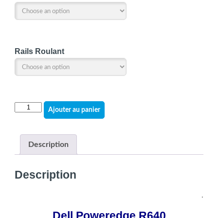
Rails Roulant
quantité
Ajouter au panier
de
Dell
Poweredge
Description
R640,
2X
Description
Xeon
Gold,
.
up
to
Dell Poweredge R640