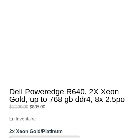
Dell Poweredge R640, 2X Xeon
Gold, up to 768 gb ddr4, 8x 2.5po
Le
Le
$
1.200,00
$
835,00
prix
prix
En inventaire
initial
actuel
était :
est :
2x Xeon Gold/Platinum
$1.200,00.
$835,00.