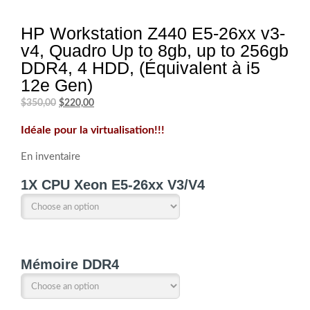
HP Workstation Z440 E5-26xx v3-
v4, Quadro Up to 8gb, up to 256gb
DDR4, 4 HDD, (Équivalent à i5
12e Gen)
Le
Le
$
350,00
$
220,00
prix
prix
Idéale pour la virtualisation!!!
initial
actuel
était :
est :
En inventaire
$350,00.
$220,00.
1X CPU Xeon E5-26xx V3/V4
Mémoire DDR4