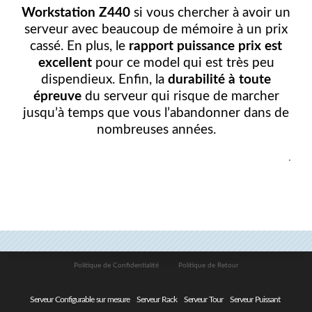
Workstation Z440
si vous chercher à avoir un
12e
serveur avec beaucoup de mémoire à un prix
Gen)
cassé. En plus, le
rapport puissance prix
est
excellent
pour ce model qui est très peu
dispendieux. Enfin, la
durabilité à toute
épreuve
du serveur qui risque de marcher
jusqu’à temps que vous l’abandonner dans de
nombreuses années.
.
Politique de Confidentialité
Politique de Retour
Serveur Configurable sur mesure
Serveur Rack
Serveur Tour
Serveur Puissant