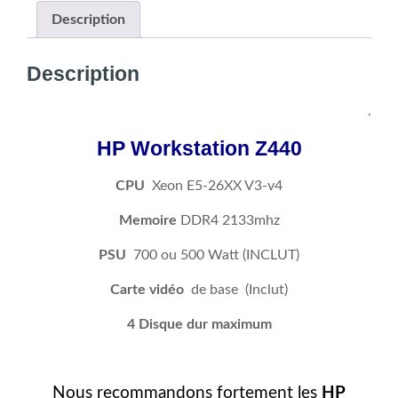
Workstation
Description
Z440
E5-
Description
26xx
v3-
.
v4,
Quadro
HP Workstation Z440
Up
to
CPU
Xeon E5-26XX V3-v4
8gb,
Memoire
DDR4 2133mhz
up
to
PSU
700 ou 500 Watt (INCLUT)
256gb
Carte vidéo
de base (Inclut)
DDR4,
4
4 Disque dur maximum
HDD,
(Équivalent
à
Nous recommandons fortement les
HP
i5