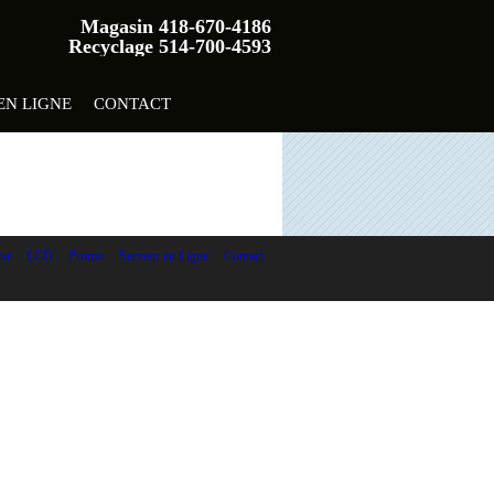
Magasin 418-670-4186
Recyclage 514-700-4593
EN LIGNE
CONTACT
ur
LCD
Promo
Serveur en Ligne
Contact