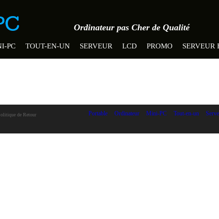
Ordinateur pas Cher de Qualité
I-PC
TOUT-EN-UN
SERVEUR
LCD
PROMO
SERVEUR 
Portable
Ordinateur
Mini-PC
Tout-en-un
Serve
olitique de Retour