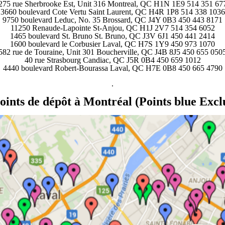
275 rue Sherbrooke Est, Unit 316 Montreal, QC H1N 1E9 514 351 67
3660 boulevard Cote Vertu Saint Laurent, QC H4R 1P8 514 338 1036
9750 boulevard Leduc, No. 35 Brossard, QC J4Y 0B3 450 443 8171
11250 Renaude-Lapointe St-Anjou, QC H1J 2V7 514 354 6052
1465 boulevard St. Bruno St. Bruno, QC J3V 6J1 450 441 2414
1600 boulevard le Corbusier Laval, QC H7S 1Y9 450 973 1070
582 rue de Touraine, Unit 301 Boucherville, QC J4B 8J5 450 655 050
40 rue Strasbourg Candiac, QC J5R 0B4 450 659 1012
4440 boulevard Robert-Bourassa Laval, QC H7E 0B8 450 665 4790
.
oints de dépôt à Montréal (Points blue Excl