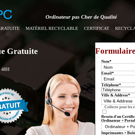
Ordinateur pas Cher de Qualité
GRATUITE
MATÉRIEL RECYCLABLE
CERTIFICAT
RECYCL
ue Gratuite
Formulaire
Nom
*
n 48H
Email
*
Téléphone
*
Ville & Addrese
*
Collecte pour les 
Besoin d'un Certific
Ordinateur + Porta
Imprimantes + Boît