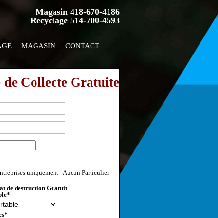
Magasin 418-670-4186
Recyclage 514-700-4593
AGE
MAGASIN
CONTACT
 de Collecte Gratuite
entreprises uniquement - Aucun Particulier
at de destruction Gratuit
ble
*
es
*