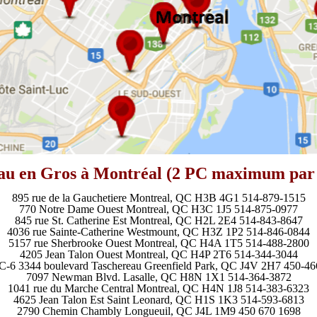
au en Gros à Montréal (2 PC maximum par 
895 rue de la Gauchetiere Montreal, QC H3B 4G1 514-879-1515
770 Notre Dame Ouest Montreal, QC H3C 1J5 514-875-0977
845 rue St. Catherine Est Montreal, QC H2L 2E4 514-843-8647
4036 rue Sainte-Catherine Westmount, QC H3Z 1P2 514-846-0844
5157 rue Sherbrooke Ouest Montreal, QC H4A 1T5 514-488-2800
4205 Jean Talon Ouest Montreal, QC H4P 2T6 514-344-3044
C-6 3344 boulevard Taschereau Greenfield Park, QC J4V 2H7 450-4
7097 Newman Blvd. Lasalle, QC H8N 1X1 514-364-3872
1041 rue du Marche Central Montreal, QC H4N 1J8 514-383-6323
4625 Jean Talon Est Saint Leonard, QC H1S 1K3 514-593-6813
2790 Chemin Chambly Longueuil, QC J4L 1M9 450 670 1698