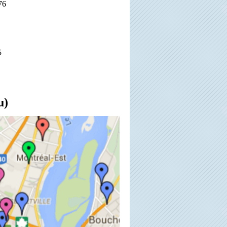
76
5
u)