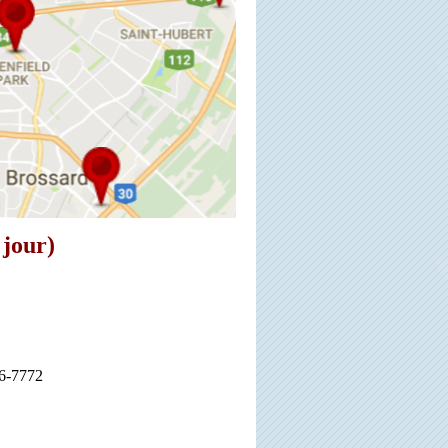
jour)
66-7772